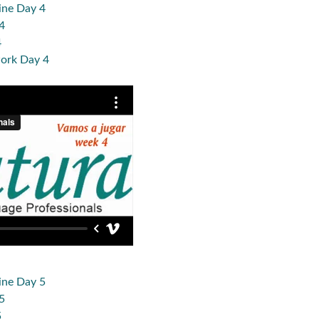
ine Day 4
4
4
ork Day 4
ine Day 5
5
5