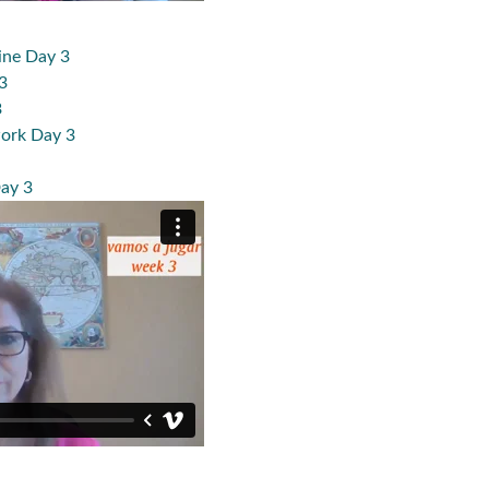
ine Day 3
3
3
ork Day 3
ay 3