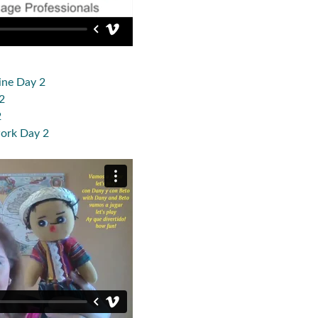
ine Day 2
2
2
ork Day 2