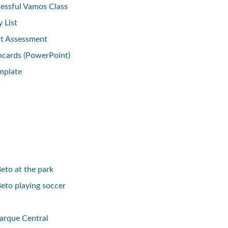
cessful Vamos Class
 List
nt Assessment
shcards (PowerPoint)
mplate
eto at the park
eto playing soccer
arque Central