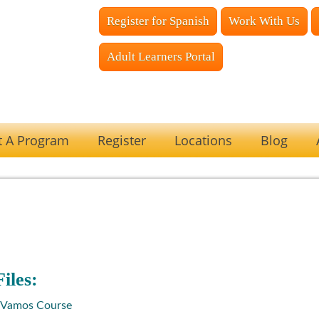
Register for Spanish
Work With Us
Adult Learners Portal
t A Program
Register
Locations
Blog
iles:
l Vamos Course